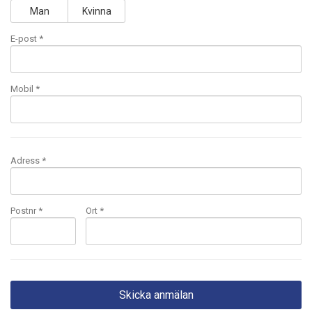
Man
Kvinna
E-post
*
Mobil
*
Adress *
Postnr *
Ort *