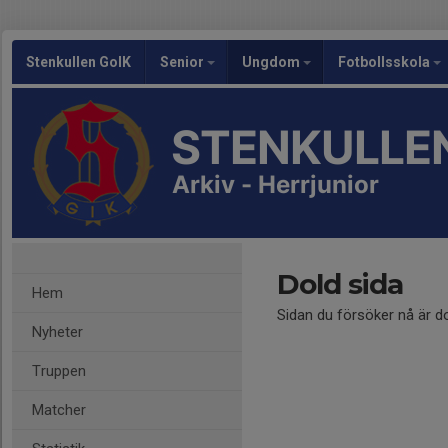
Stenkullen GoIK
Senior
Ungdom
Fotbollsskola
STENKULLEN
Arkiv - Herrjunior
Dold sida
Hem
Sidan du försöker nå är d
Nyheter
Truppen
Matcher