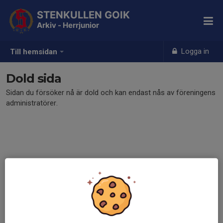
STENKULLEN GOIK
Arkiv - Herrjunior
Logga in
Till hemsidan
Dold sida
Sidan du försöker nå är dold och kan endast nås av föreningens
administratörer.