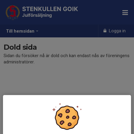
STENKULLEN GOIK
Julförsäljning
Logga in
Till hemsidan
Dold sida
Sidan du försöker nå är dold och kan endast nås av föreningens
administratörer.