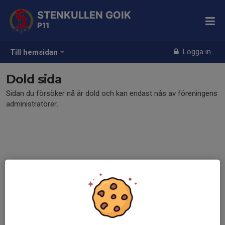
STENKULLEN GOIK
P11
Logga in
Till hemsidan
Dold sida
Sidan du försöker nå är dold och kan endast nås av föreningens
administratörer.