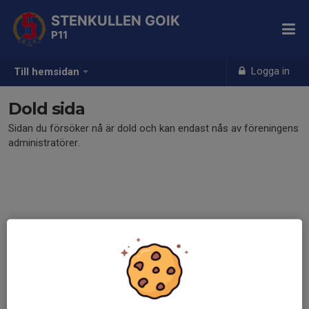
STENKULLEN GOIK
P11
Logga in
Till hemsidan
Dold sida
Sidan du försöker nå är dold och kan endast nås av föreningens
administratörer.