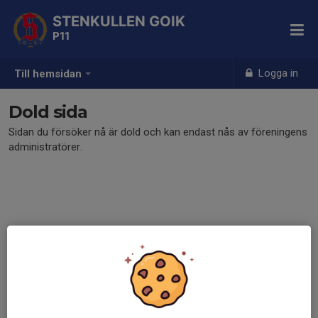
STENKULLEN GOIK
P11
Logga in
Till hemsidan
Dold sida
Sidan du försöker nå är dold och kan endast nås av föreningens
administratörer.