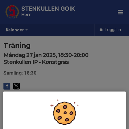
STENKULLEN GOIK
Herr
Logga in
Kalender
Träning
Måndag 27 jan 2025, 18:30-20:00
Stenkullen IP - Konstgräs
Samling: 18:30