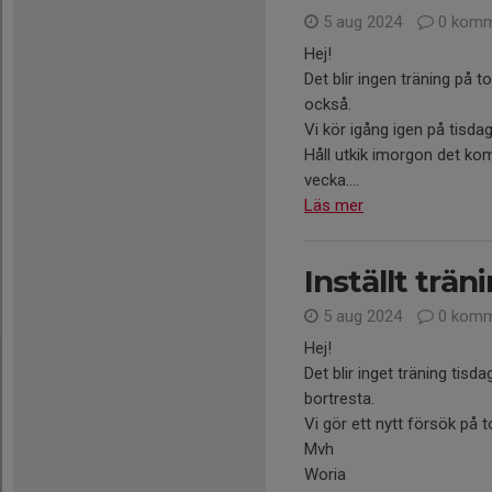
5 aug 2024
0 komm
Hej!
Det blir ingen träning på 
också.
Vi kör igång igen på tisdag
Håll utkik imorgon det k
vecka....
Läs mer
Inställt trän
5 aug 2024
0 komm
Hej!
Det blir inget träning ti
bortresta.
Vi gör ett nytt försök på t
Mvh
Woria