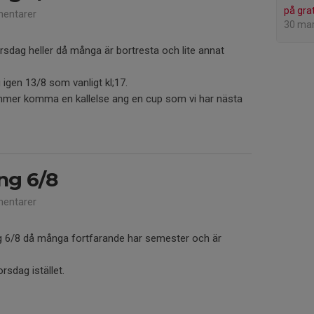
på grat
entarer
30 ma
torsdag heller då många är bortresta och lite annat
 igen 13/8 som vanligt kl;17.
ommer komma en kallelse ang en cup som vi har nästa
ing 6/8
entarer
sdag 6/8 då många fortfarande har semester och är
orsdag istället.