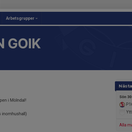
Arbetsgrupper
 GOIK
Nästa
Sön 30
pen i Mölndal!
P1
Ytter
s inomhushall)
Alla m