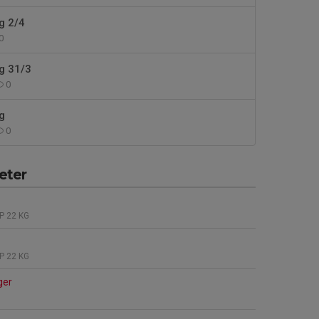
ng 2/4
0
ng 31/3
0
ng
0
eter
IP 22 KG
IP 22 KG
ger