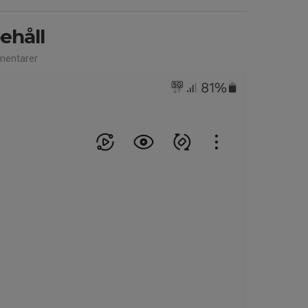
håll
entarer