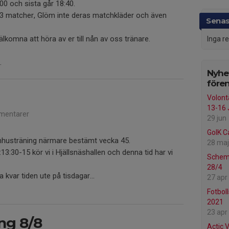
00 och sista går 18:40.
 matcher, Glöm inte deras matchkläder och även
Senas
välkomna att höra av er till nån av oss tränare.
Inga r
.
Nyhet
före
Volont
13-16 
mentarer
29 jun
GoIK 
omhusträning närmare bestämt vecka 45.
28 maj
:30-15 kör vi i Hjällsnäshallen och denna tid har vi
Schema
28/4
kvar tiden ute på tisdagar...
27 apr
Fotbol
2021
23 apr
ing 8/8
Actic 