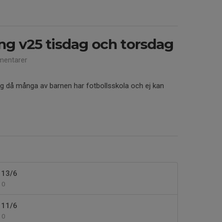
ning v25 tisdag och torsdag
entarer
ing då många av barnen har fotbollsskola och ej kan
g 13/6
0
g 11/6
0