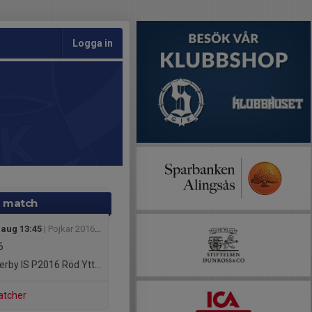
Logga in
 match
 aug 13:45
| Pojkar 2016(10 år) Grupp A Höst
6
by IS P2016 Röd Ytterby IS P2016 Röd
atcher