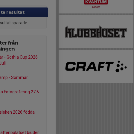
te resultat
esultat sparade
er från
ningen
är - Gothia Cup 2026
Juli
Camp - Sommar
 Fotografering 27 &
lsleken 2026 födda
Vattenpalatset bjuder