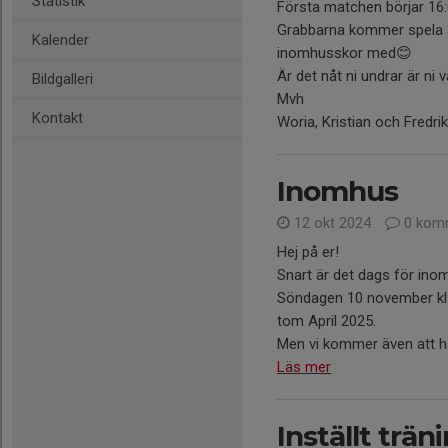
Statistik
Första matchen börjar 16:
Grabbarna kommer spela 3
Kalender
inomhusskor med😊
Är det nåt ni undrar är ni 
Bildgalleri
Mvh
Kontakt
Woria, Kristian och Fredrik
Inomhus
12 okt 2024
0 kom
Hej på er!
Snart är det dags för in
Söndagen 10 november kl:13
tom April 2025.
Men vi kommer även att ha 
Läs mer
Inställt trän