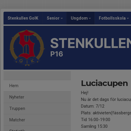
Stenkullen GoIK
Senior
Ungdom
Fotbollsskola
STENKULLEN
P16
Luciacupen
Hem
Hej!
Nyheter
Nu är det dags för luciacu
Datum: 7/12
Truppen
Plats: aktivieten(fässberg
Tid 16:00-19:00
Matcher
Samling 15:30