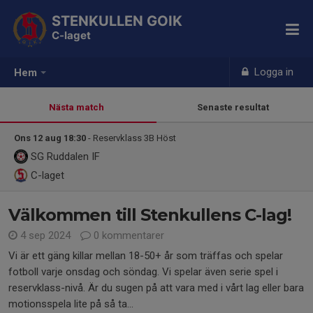
STENKULLEN GOIK
C-laget
Logga in
Hem
Nästa match
Senaste resultat
Ons 12 aug 18:30
- Reservklass 3B Höst
SG Ruddalen IF
C-laget
Välkommen till Stenkullens C-lag!
4 sep 2024
0 kommentarer
Vi är ett gäng killar mellan 18-50+ år som träffas och spelar
fotboll varje onsdag och söndag. Vi spelar även serie spel i
reservklass-nivå. Är du sugen på att vara med i vårt lag eller bara
motionsspela lite på så ta...