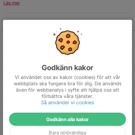
Läs mer
Kommande aktiviteter
Ons 12/8
Match mot SG Ruddalen IF
18:30-20:30
Sikvallen 1 Gräs
Sön 23/8
Match mot Markplan FC
20:00-22:00
Stenkullens IP 2 KG
Godkänn kakor
Sön 30/8
Match mot Sävedalens IF C
Vi använder oss av kakor (cookies) för att vår
20:00-22:00
Stenkullens IP 2 KG
webbplats ska fungera bra för dig. De används
Sön 6/9
Match mot Lerums IS (C)
även för webbanalys i syfte att hjälpa oss att
17:00-19:00
Aspevallen A-plan
förbättra våra tjänster.
Så använder vi cookies
Sön 13/9
Match mot Askims IK
20:00-22:00
Stenkullens IP 2 KG
Godkänn alla kakor
Hela kalendern
Bara nödvändiga