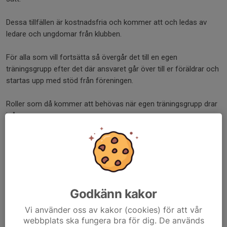
Dessa tillfällen är kostnadsfria och kommer att och ledas av
ledare och ungdomar från klubben.
För alla som vill fortsätta så övergår det till en egen
träningsgrupp efter det där ansvaret går över till er föräldrar och
startas upp med stöd från föreningen.
Roller som då kommer att behövas när egen träningsgrupp drar
igång:
Huvudtränare
Tränare
Föräldrarepresentant
Vi kommer att ha ett föräldramöte i anslutning till sista prova-på
tillfället för att gå igenom vårt tänk.
Godkänn kakor
Men fundera gärna redan nu på om du tycker att det skulle
Vi använder oss av kakor (cookies) för att vår
vara roligt att engagera dig som ledare i ditt barns idrott.
webbplats ska fungera bra för dig. De används
Det finns många sätt att engagera sig på och inga