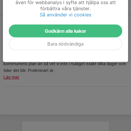
även för webbanalys i syfte att hjälpa oss att
ledarroller kräver tidigare fotbollserfarenhet.
förbättra våra tjänster.
Så använder vi cookies
Anmälan till fotbollsleken 2026,
Godkänn alla kakor
födda 2021
25 feb, 09:25
0 kommentarer
Bara nödvändiga
Nu är anmälan för årets fotbollslek öppnad på vår hemsida.
Eftersom vi inte har fått vilka tider/dagar vi har tillgång till
kommunens plan än så vet vi inte i nuläget exakt vilka dager och
tider det blir. Preliminärt är...
Läs mer