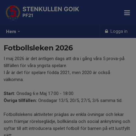
STENKULLEN GOIK
PF21
Logga in
Hem
Fotbollsleken 2026
I maj 2026 är det äntligen dags att dra i gång våra 5 prova-på
tillfällen för våra yngsta spelare.
I år är det för spelare födda 2021, men 2020 är också
välkomna.
Start:
Onsdag 6:e Maj 17:00 - 18:00
Övriga tillfällen:
Onsdagar 13/5, 20/5, 27/5, 3/6 samma tid.
Fotbollslekens aktiviteter präglas av enkla övningar och lekar
som främjar rörelseglädje, bollkänsla och social anknytning och
syftar till att introducera spelet fotboll för barnen på ett lustfyllt
sätt.