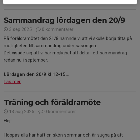
Sammandrag lördagen den 20/9
3 sep 2025
0 kommentarer
På föräldramötet den 21/8 nämnde vi att vi skulle börja titta på
möjligheten till sammandrag under säsongen.
Det visade sig att vi har möjlighet att delta i ett sammandrag
redan nu i september:
Lördagen den 20/9 kl 12-15...
Läs mer
Träning och föräldramöte
13 aug 2025
0 kommentarer
Hej!
Hoppas alla har haft en skön sommar och är sugna på att