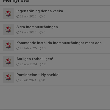
Fler nyheter
Ingen träning denna vecka
23 apr 2025
0
Sista inomhusträningen
12 apr 2025
0
Kommande inställda inomhusträningar mars och april
23 feb 2025
0
Äntligen fotboll igen!
26 nov 2024
2
Påminnelse – Ny speltid!
25 okt 2024
0