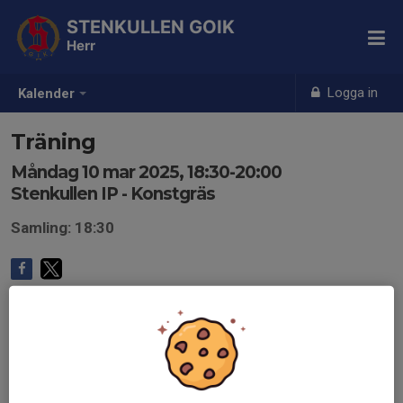
STENKULLEN GOIK
Herr
Logga in
Kalender
Träning
Måndag 10 mar 2025, 18:30-20:00
Stenkullen IP - Konstgräs
Samling: 18:30