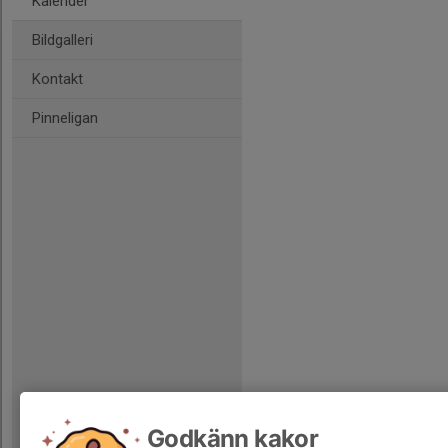
Kalender
Bildgalleri
Kontakt
Pinneligan
Godkänn kakor