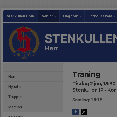
Stenkullen GoIK
Senior
Ungdom
Fotbollsskola
STENKULLEN
Herr
Träning
Hem
Tisdag 2 jun, 18:30
Nyheter
Stenkullen IP - Ko
Truppen
Samling: 18:15
Matcher