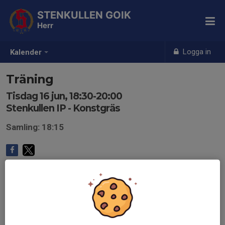
STENKULLEN GOIK
Herr
Logga in
Kalender
Träning
Tisdag 16 jun, 18:30-20:00
Stenkullen IP - Konstgräs
Samling: 18:15