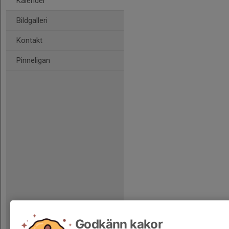
Kalender
Bildgalleri
Kontakt
Pinneligan
Godkänn kakor