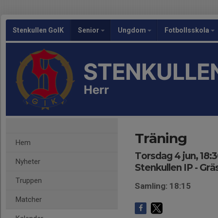
Stenkullen GoIK
Senior
Ungdom
Fotbollsskola
STENKULLEN
Herr
Träning
Hem
Torsdag 4 jun, 18:
Nyheter
Stenkullen IP - Grä
Truppen
Samling: 18:15
Matcher