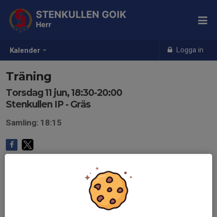
STENKULLEN GOIK
Herr
Logga in
Kalender
Träning
Torsdag 11 jun, 18:30-20:00
Stenkullen IP - Gräs
Samling: 18:15