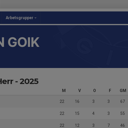
Arbetsgrupper
 GOIK
Herr - 2025
M
V
O
F
GM
22
16
3
3
67
22
15
4
3
55
22
12
3
7
46