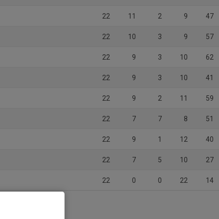
22
11
2
9
47
22
10
3
9
57
22
9
3
10
62
22
9
3
10
41
22
9
2
11
59
22
7
7
8
51
22
9
1
12
40
22
7
5
10
27
22
0
0
22
14