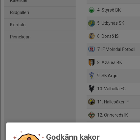
Kalender
4. Styrsö BK
Bildgalleri
5. Utbynäs SK
Kontakt
6. Donsö IS
Pinneligan
7. IF Mölndal Fotboll
8. Azalea BK
9. SK Argo
10. Valhalla FC
11. Hällesåker IF
12. Önnereds IK
Godkänn kakor