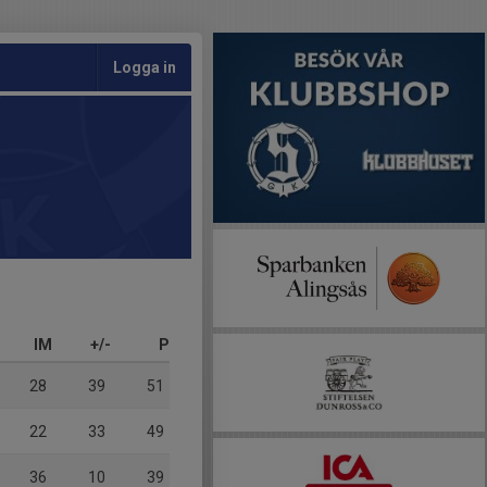
Logga in
IM
+/-
P
28
39
51
22
33
49
36
10
39