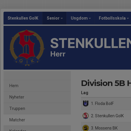
Stenkullen GoIK
Senior
Ungdom
Fotbollsskola
STENKULLEN
Herr
Division 5B 
Hem
Lag
Nyheter
1. Floda BoIF
Truppen
2. Stenkullen GoIK
Matcher
3. Mossens BK