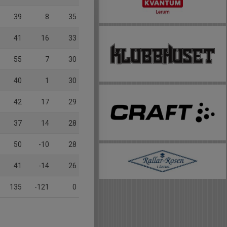
39
8
35
41
16
33
55
7
30
40
1
30
42
17
29
37
14
28
50
-10
28
41
-14
26
135
-121
0