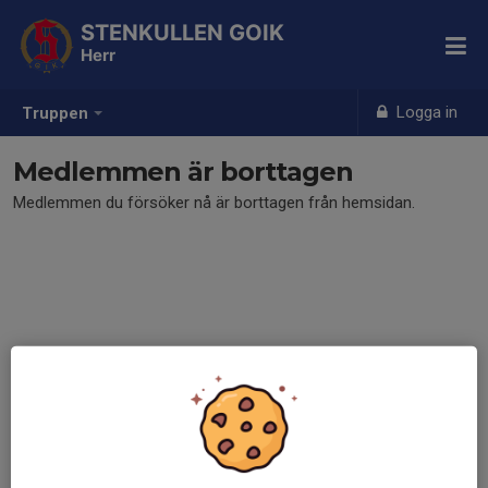
STENKULLEN GOIK
Herr
Logga in
Truppen
Medlemmen är borttagen
Medlemmen du försöker nå är borttagen från hemsidan.