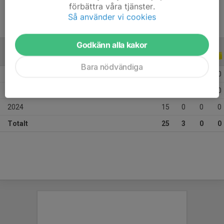
förbättra våra tjänster.
Så använder vi cookies
Godkänn alla kakor
ALLA SERIER
ALLA ÅR
Bara nödvändiga
2026
6
2
0
0
2025
4
1
0
0
2024
15
0
0
0
Totalt
25
3
0
0