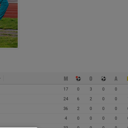
17
0
3
0
0
24
6
2
0
0
36
2
0
0
0
4
0
0
0
0