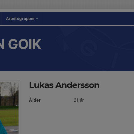
Arbetsgrupper
 GOIK
Lukas Andersson
Ålder
21 år