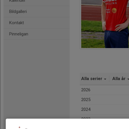
Kalender
Bildgalleri
Kontakt
Pinneligan
Alla serier
Alla år
2026
2025
2024
2023