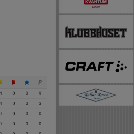
4
0
0
9
4
0
0
3
0
0
0
0
0
0
0
0