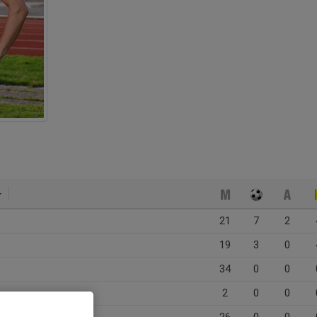
21
7
2
19
3
0
34
0
0
2
0
0