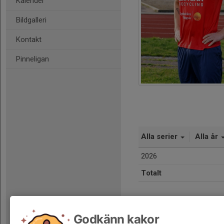
Kalender
Bildgalleri
Kontakt
Pinneligan
Alla serier
Alla år
2026
Totalt
Godkänn kakor