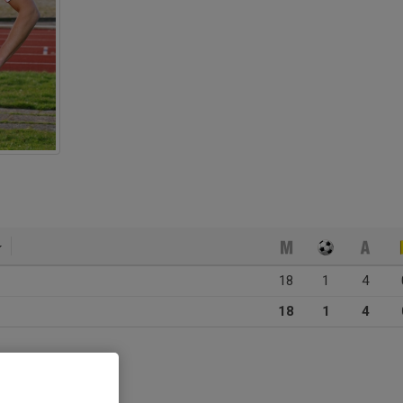
18
1
4
18
1
4