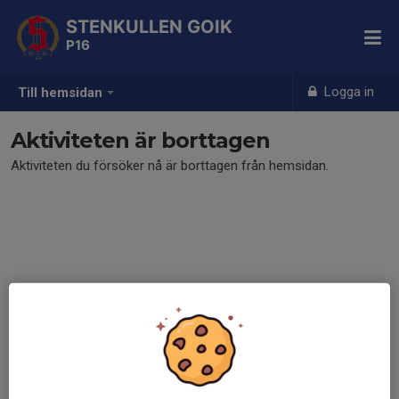
STENKULLEN GOIK
P16
Logga in
Till hemsidan
Aktiviteten är borttagen
Aktiviteten du försöker nå är borttagen från hemsidan.