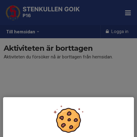
STENKULLEN GOIK
P16
Logga in
Till hemsidan
Aktiviteten är borttagen
Aktiviteten du försöker nå är borttagen från hemsidan.