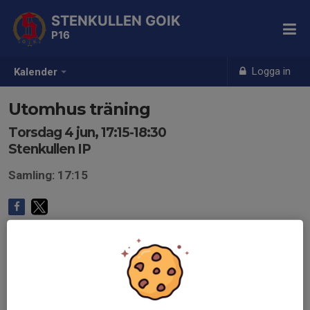
STENKULLEN GOIK
P16
Logga in
Kalender
Utomhus träning
Torsdag 4 jun, 17:15-18:30
Stenkullen IP
Samling: 17:15