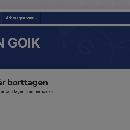
Arbetsgrupper
 GOIK
är borttagen
å är borttagen från hemsidan.