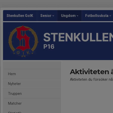
Stenkullen GoIK
Senior
Ungdom
Fotbollsskola
STENKULLEN
P16
Aktiviteten 
Hem
Aktiviteten du försöker n
Nyheter
Truppen
Matcher