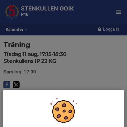
STENKULLEN GOIK
P16
Logga in
Kalender
Träning
Tisdag 11 aug, 17:15-18:30
Stenkullens IP 22 KG
Samling: 17:00