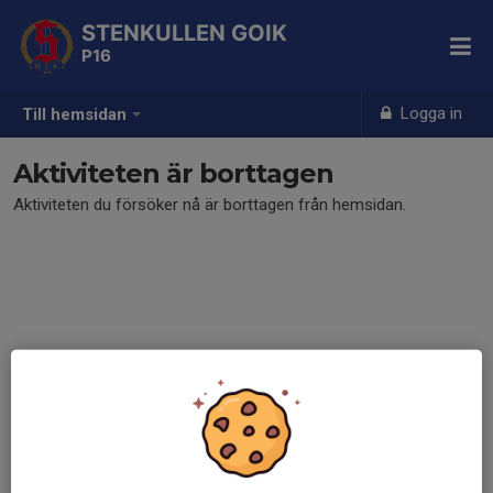
STENKULLEN GOIK
P16
Logga in
Till hemsidan
Aktiviteten är borttagen
Aktiviteten du försöker nå är borttagen från hemsidan.