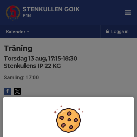
STENKULLEN GOIK
P16
Logga in
Kalender
Träning
Torsdag 13 aug, 17:15-18:30
Stenkullens IP 22 KG
Samling: 17:00
Endast kallade kan anmäla sig till aktiviteten. 15 personer är
kallade.
Logga in här