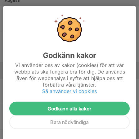
Augusti
Sön 23
Älvängens IK P16 blå - Stenkullen GoIK
12:45
Älvevi 3 7M7 Konstgräs
-
Sön 30
Stenkullen GoIK - Ytterby IS P2016 Röd Ytterby IS
13:45
P20...
Stenkullens IP 22 KG
Godkänn kakor
-
Vi använder oss av kakor (cookies) för att vår
webbplats ska fungera bra för dig. De används
September
även för webbanalys i syfte att hjälpa oss att
förbättra våra tjänster.
Sön 6
Masthuggets BK Blå - Stenkullen GoIK
Så använder vi cookies
17:00
Karl Johans Torg 12
-
Godkänn alla kakor
Sön 13
Stenkullen GoIK - Öjersjö IF P16 svart
13:15
Stenkullens IP 22 KG
Bara nödvändiga
-
Sön 20
Lekstorps IF P16 Grön - Stenkullen GoIK