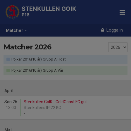
STENKULLEN GOIK
P16
Logga in
Matcher
Matcher 2026
Pojkar 2016(10 år) Grupp A Höst
Pojkar 2016(10 år) Grupp A Vår
April
Sön 26
Stenkullen GoIK - GoldCoast FC gul
13:00
Stenkullens IP 22 KG
-
Maj