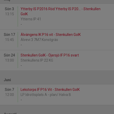
Sön 3
Ytterby IS P2016 Röd Ytterby IS P20... - Stenkullen
13:15
GoIK
Ytterns IP 41
-
Sön 17
Älvängens IK P16 vit - Stenkullen GoIK
15:45
Älvevi 3 7M7 Konstgräs
-
Sön 24
Stenkullen GoIK - Öjersjö IF P16 svart
13:00
Stenkullens IP 22 KG
-
Juni
Sön 7
Lekstorps IF P16 Vit - Stenkullen GoIK
12:00
LP Idrottsplats A - plan/ Halva B
-