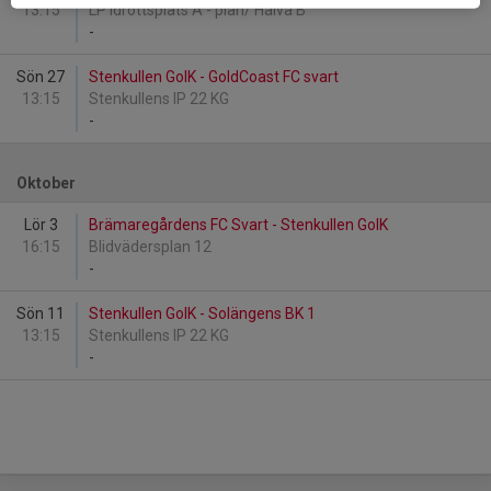
13:15
LP Idrottsplats A - plan/ Halva B
-
Sön 27
Stenkullen GoIK - GoldCoast FC svart
13:15
Stenkullens IP 22 KG
-
Oktober
Lör 3
Brämaregårdens FC Svart - Stenkullen GoIK
16:15
Blidvädersplan 12
-
Sön 11
Stenkullen GoIK - Solängens BK 1
13:15
Stenkullens IP 22 KG
-