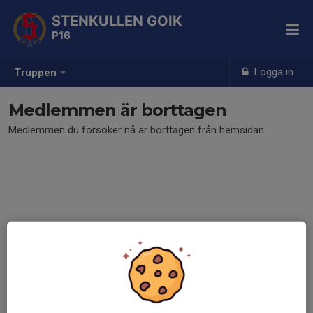
STENKULLEN GOIK
P16
Logga in
Truppen
Medlemmen är borttagen
Medlemmen du försöker nå är borttagen från hemsidan.