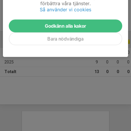
Ålder
10 år
förbättra våra tjänster.
Så använder vi cookies
Godkänn alla kakor
Bara nödvändiga
ALLA SERIER
ALLA ÅR
2026
4
0
0
0
2025
9
0
0
0
Totalt
13
0
0
0