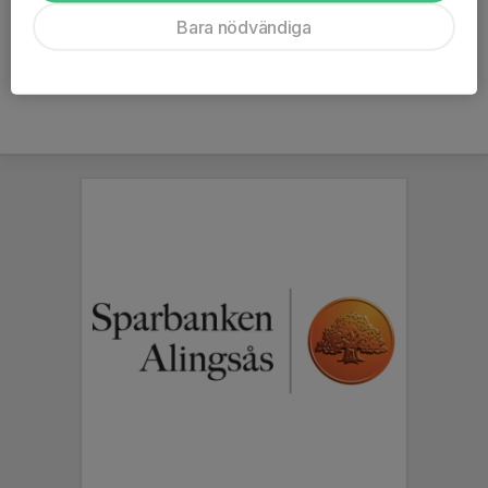
Ålder
43 år
Bara nödvändiga