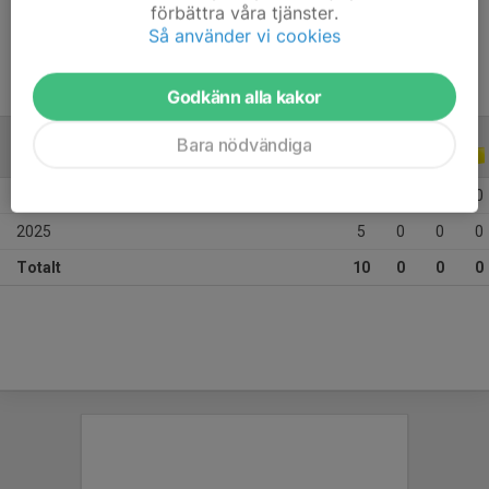
Ålder
9 år
förbättra våra tjänster.
Så använder vi cookies
Godkänn alla kakor
Bara nödvändiga
ALLA SERIER
ALLA ÅR
2026
5
0
0
0
2025
5
0
0
0
Totalt
10
0
0
0