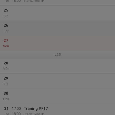
18:00
Tor
Stenkullens IP
25
Fre
26
Lör
27
Sön
v.35
28
Mån
29
Tis
30
Ons
31
17:00
Träning PF17
18:00
Tor
Stenkullens IP