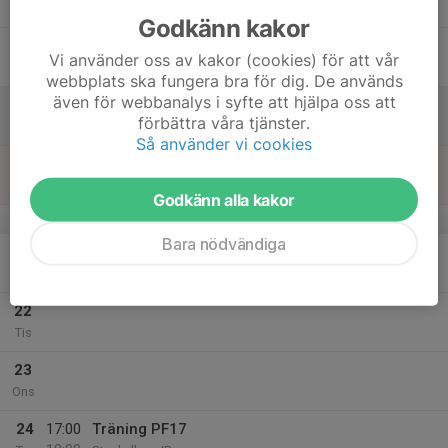
18:00
Tor
Stenkullens IP
Godkänn kakor
18
Vi använder oss av kakor (cookies) för att vår
Fre
webbplats ska fungera bra för dig. De används
även för webbanalys i syfte att hjälpa oss att
19
förbättra våra tjänster.
Lör
Så använder vi cookies
20
Sön
Godkänn alla kakor
v.34
Bara nödvändiga
21
Mån
22
Tis
23
Ons
24
17:00
Träning PF17