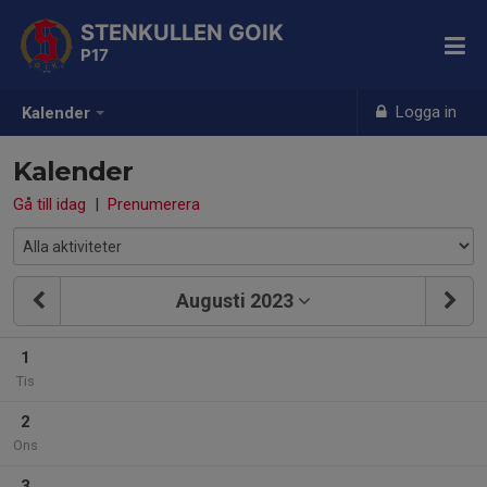
STENKULLEN GOIK
P17
Logga in
Kalender
Kalender
Gå till idag
|
Prenumerera
Augusti 2023
1
Tis
2
Ons
3