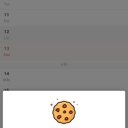
Tor
11
Fre
12
Lör
13
Sön
v.33
14
Mån
15
Tis
16
Ons
17
17:00
Träning PF17