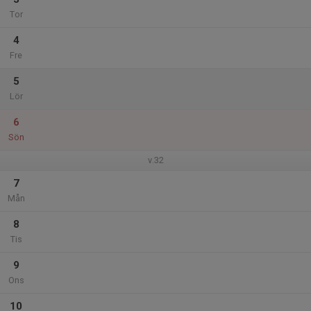
Tor
4
Fre
5
Lör
6
Sön
v.32
7
Mån
8
Tis
9
Ons
10