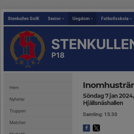
Stenkullen GoIK
Senior
Ungdom
Fotbollsskola
STENKULLEN
P18
Inomhusträn
Hem
Söndag 7 jan 2024,
Nyheter
Hjällsnäshallen
Truppen
Samling: 15:30
Matcher