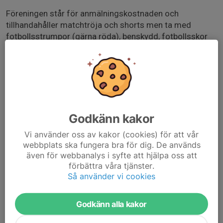
Föreningen står för anmälningskostnaden och
tillhandahåller matchtröja och shorts men ta med
fotbollsstrumpor (gärna röda), benskydd, fotbollsskor
och vattenflaska.
Spelformen är 5 mot 5 under 3*10 minuter. Killarna
spelar två matcher.
Mer info hittar ni via länken nedan där även spelschema
Godkänn kakor
kommer ca en vecka innan.
Vi använder oss av kakor (cookies) för att vår
Vid frågor kontakta Emil på 0767-23 45 89 eller Patrik
webbplats ska fungera bra för dig. De används
på 0707-70 58 50.
även för webbanalys i syfte att hjälpa oss att
förbättra våra tjänster.
Varmt välkomna, hälsar ledarna i Goiken P18.
Så använder vi cookies
www.procup.se/cup/40086.htm
Godkänn alla kakor