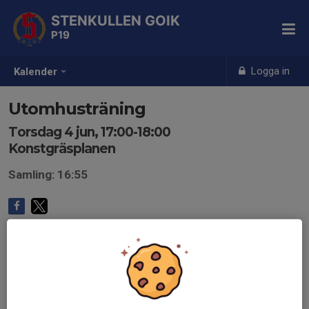
STENKULLEN GOIK
P19
Logga in
Kalender
Utomhusträning
Torsdag 4 jun, 17:00-18:00
Konstgräsplanen
Samling: 16:55