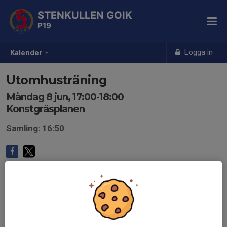
STENKULLEN GOIK
P19
Logga in
Kalender
Utomhusträning
Måndag 8 jun, 17:00-18:00
Konstgräsplanen
Samling: 16:50