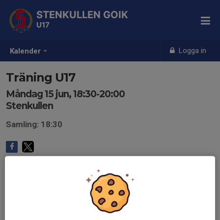
STENKULLEN GOIK
U17
Logga in
Kalender
Träning U17
Måndag 15 jun, 18:30-20:00
Stenkullen
Samling: 18:30