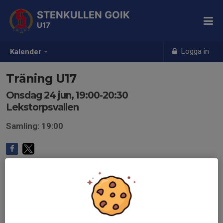
STENKULLEN GOIK
U17
Logga in
Kalender
Träning U17
Onsdag 24 jun, 19:00-20:30
Lekstorpsvallen
Samling: 19:00