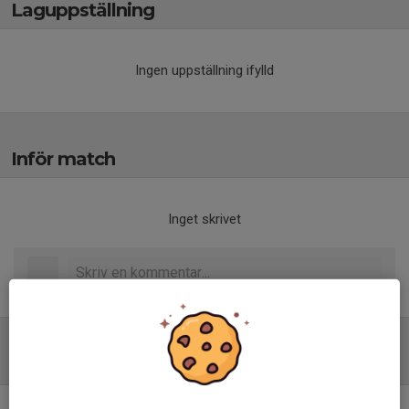
Laguppställning
Ingen uppställning ifylld
Inför match
Inget skrivet
Tabell