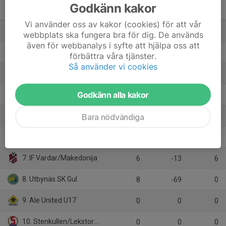
Pojkar 2009-2010(16-17 år)
Godkänn kakor
Medel Grupp A
M
+/-
P
Vi använder oss av kakor (cookies) för att vår
1. BK Häcken Gul
8
47
21
webbplats ska fungera bra för dig. De används
även för webbanalys i syfte att hjälpa oss att
2. IF Mölndal Fotboll vit U17
8
14
18
förbättra våra tjänster.
Så använder vi cookies
3. Floda BoIF
7
22
13
Godkänn alla kakor
4. Sävedalens IF Blå
7
6
12
5. Torslanda IK Röd P17
Bara nödvändiga
7
14
11
6. Hisingsbacka FC Vit
9
-21
7
7. IF Vardar/Makedonija
6
-13
6
8. Utbynäs SK Gul
8
-69
0
9. Ale United U17
0
0
0
10. Stenkullen/Lekstorp J17
0
0
0