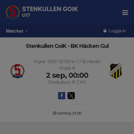
STENKULLEN GOIK
U17
Logga in
Matcher
Stenkullen GoIK - BK Häcken Gul
Pojkar 2009-2010(16-17 år) Medel
Grupp A
2 sep, 00:00
Stenkullens IP 2 KG
Samling 23:00