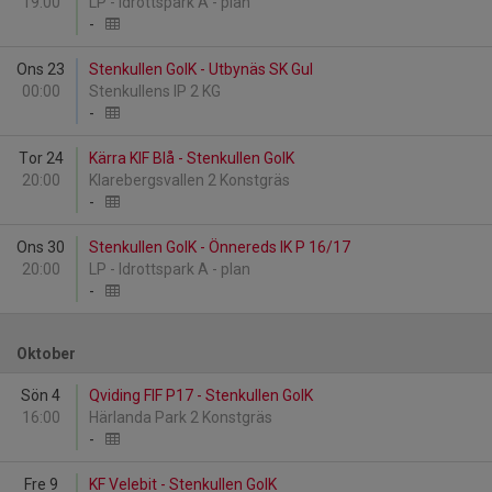
19:00
LP - Idrottspark A - plan
-
Ons 23
Stenkullen GoIK - Utbynäs SK Gul
00:00
Stenkullens IP 2 KG
-
Tor 24
Kärra KIF Blå - Stenkullen GoIK
20:00
Klarebergsvallen 2 Konstgräs
-
Ons 30
Stenkullen GoIK - Önnereds IK P 16/17
20:00
LP - Idrottspark A - plan
-
Oktober
Sön 4
Qviding FIF P17 - Stenkullen GoIK
16:00
Härlanda Park 2 Konstgräs
-
Fre 9
KF Velebit - Stenkullen GoIK