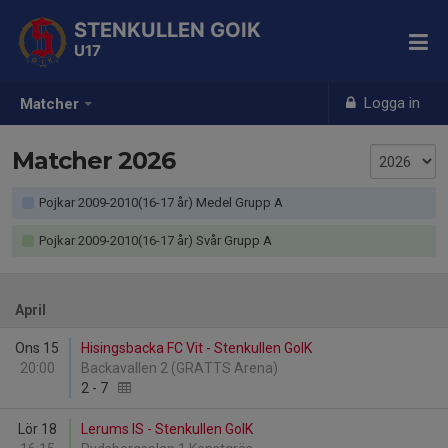
STENKULLEN GOIK
U17
Logga in
Matcher
Matcher 2026
Pojkar 2009-2010(16-17 år) Medel Grupp A
Pojkar 2009-2010(16-17 år) Svår Grupp A
April
Ons 15
Hisingsbacka FC Vit - Stenkullen GoIK
20:00
Backavallen 2 (GRATTS Arena)
2
-
7
Lör 18
Lerums IS - Stenkullen GoIK