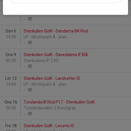
Ons 2
Stenkullen GoIK - BK Häcken Gul
00:00
Stenkullens IP 2 KG
-
Sön 6
Stenkullen GoIK - Sandarna BK Röd
14:00
LP - Idrottspark A - plan
-
Ons 9
Stenkullen GoIK - Sävedalens IF Blå
00:00
Stenkullens IP 2 KG
-
Lör 12
Stenkullen GoIK - Landvetter IS
14:00
LP - Idrottspark A - plan
-
Ons 16
Torslanda IK Röd P17 - Stenkullen GoIK
00:00
Torslandavallen 2 Konstgräs
-
Fre 18
Stenkullen GoIK - Lerums IS