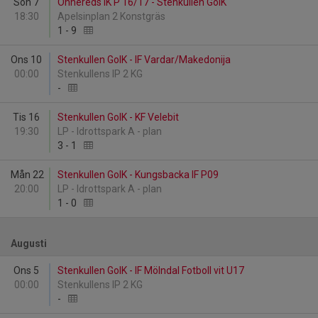
Sön 7
Önnereds IK P 16/17 - Stenkullen GoIK
18:30
Apelsinplan 2 Konstgräs
1
-
9
Ons 10
Stenkullen GoIK - IF Vardar/Makedonija
00:00
Stenkullens IP 2 KG
-
Tis 16
Stenkullen GoIK - KF Velebit
19:30
LP - Idrottspark A - plan
3
-
1
Mån 22
Stenkullen GoIK - Kungsbacka IF P09
20:00
LP - Idrottspark A - plan
1
-
0
Augusti
Ons 5
Stenkullen GoIK - IF Mölndal Fotboll vit U17
00:00
Stenkullens IP 2 KG
-