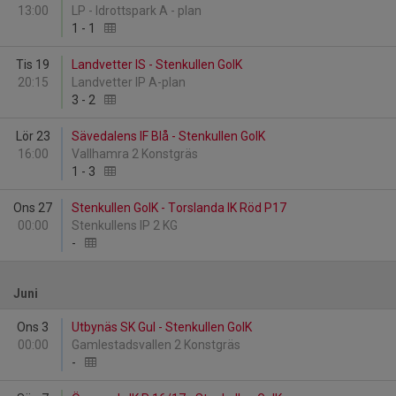
13:00
LP - Idrottspark A - plan
1
-
1
Tis 19
Landvetter IS - Stenkullen GoIK
20:15
Landvetter IP A-plan
3
-
2
Lör 23
Sävedalens IF Blå - Stenkullen GoIK
16:00
Vallhamra 2 Konstgräs
1
-
3
Ons 27
Stenkullen GoIK - Torslanda IK Röd P17
00:00
Stenkullens IP 2 KG
-
Juni
Ons 3
Utbynäs SK Gul - Stenkullen GoIK
00:00
Gamlestadsvallen 2 Konstgräs
-