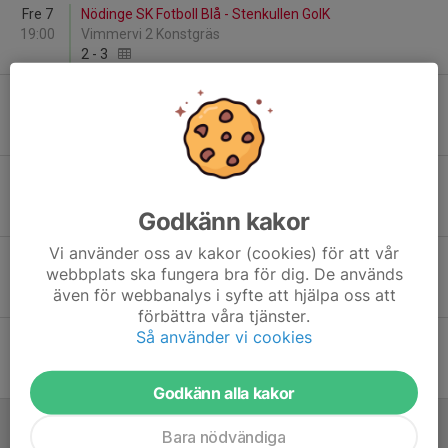
Fre 7
Nödinge SK Fotboll Blå - Stenkullen GoIK
19:00
Vimmervi 2 Konstgräs
2
-
3
Mån 10
Stenkullen GoIK - Hisingsbacka FC Vit
00:00
Stenkullens IP 2 KG
-
Tor 20
Floda BoIF - Stenkullen GoIK
00:00
Flodala IP 3 KG
Godkänn kakor
-
Vi använder oss av kakor (cookies) för att vår
Ons 26
IF Vardar/Makedonija - Stenkullen GoIK
webbplats ska fungera bra för dig. De används
00:00
Generatorsplan
även för webbanalys i syfte att hjälpa oss att
-
förbättra våra tjänster.
Så använder vi cookies
Fre 28
Kungsbacka IF P09 - Stenkullen GoIK
19:30
Kungsbacka sportcenter 10
-
Godkänn alla kakor
Bara nödvändiga
September