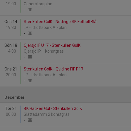
19:00
Generatorsplan
-
Ons 14
Stenkullen GoIK - Nödinge SK Fotboll Blå
19:30
LP - Idrottspark A - plan
-
Sön 18
Öjersjö IF U17 - Stenkullen GoIK
14:00
Öjersjö IP 1 Konstgräs
-
Ons 21
Stenkullen GoIK - Qviding FIF P17
20:00
LP - Idrottspark A - plan
-
December
Tor 31
BK Häcken Gul - Stenkullen GoIK
00:00
Slättadamm 2 konstgräs
-