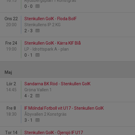
16:15
Rydsbergsplan 1 Konstgräs
0
-
0
Ons 22
Stenkullen GoIK - Floda BoIF
20:00
Stenkullens IP 2 KG
2
-
3
Fre 24
Stenkullen GoIK - Kärra KIF Blå
19:00
LP - Idrottspark A - plan
0
-
1
Maj
Lör 2
Sandarna BK Röd - Stenkullen GoIK
14:45
Gröna Vallen 1
4
-
2
Fre 8
IF Mölndal Fotboll vit U17 - Stenkullen GoIK
18:30
Åbyvallen 2 Konstgräs
3
-
1
Tor 14
Stenkullen GoIK - Öjersjö IF U17