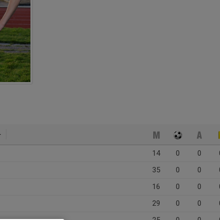
14
0
0
35
0
0
16
0
0
29
0
0