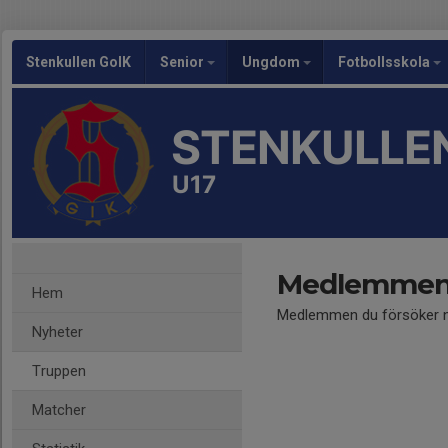
Stenkullen GoIK
Senior
Ungdom
Fotbollsskola
STENKULLEN
U17
Medlemmen 
Hem
Medlemmen du försöker nå
Nyheter
Truppen
Matcher