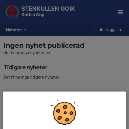
STENKULLEN GOIK
Gothia Cup
Logga in
Nyheter
Ingen nyhet publicerad
Det finns inga nyheter än.
Tidigare nyheter
Det finns inga tidigare nyheter