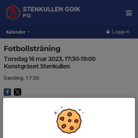
STENKULLEN GOIK
P12
Logga in
Kalender
Fotbollsträning
Torsdag 16 mar 2023, 17:30-19:00
Konstgräset Stenkullen
Samling: 17:30