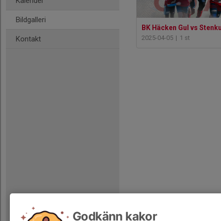
Kalender
Bildgalleri
2025-04-05
|
1 st
Kontakt
Godkänn kakor