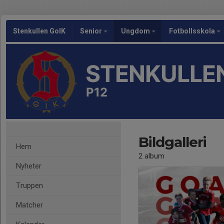
Stenkullen GoIK
Senior
Ungdom
Fotbollsskola
STENKULLEN
P12
Bildgalleri
Hem
2 album
Nyheter
Truppen
Matcher