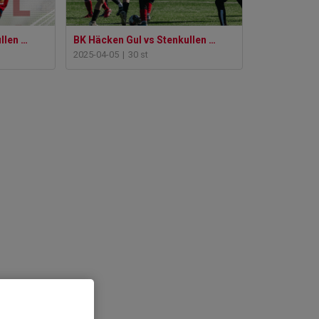
BK Häcken Gul vs Stenkullen GoIK Blå
BK Häcken Gul vs Stenkullen GoIK Blå
2025-04-05
|
30 st