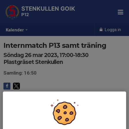
STENKULLEN GOIK
P12
Logga in
Kalender
Internmatch P13 samt träning
Söndag 26 mar 2023, 17:00-18:30
Plastgräset Stenkullen
Samling: 16:50